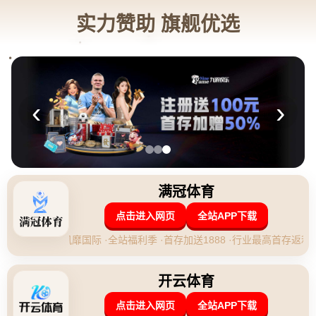
新闻资讯
网站首页
新闻资讯
作者 By admin
/ 2026-03-20T03:39:44+08:00
名嘴：利拉德第一巴特勒第二 热火重返总决赛
**前言：**